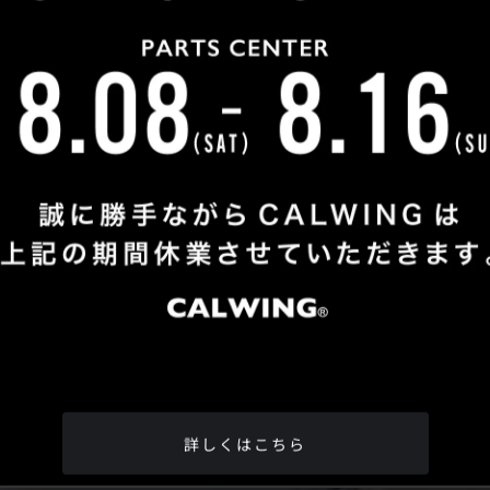
Shop Info
TEL
：
04-2991-7770
FAX
：04-2991-7760
OPEN
：火曜日 - 日曜日：10：00 - 18：00
CLOSE
：月曜日
ADDRESS
：埼玉県所沢市松郷342-6
Google Map
詳しくはこちら