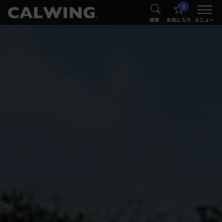
0
®
®
検索
お気に入り
メニュー