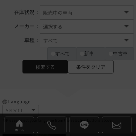
在庫状況：
メーカー：
車種：
すべて
新車
中古車
検索する
条件をクリア
Language
※Please select your language from the selection buttons above.
ホーム