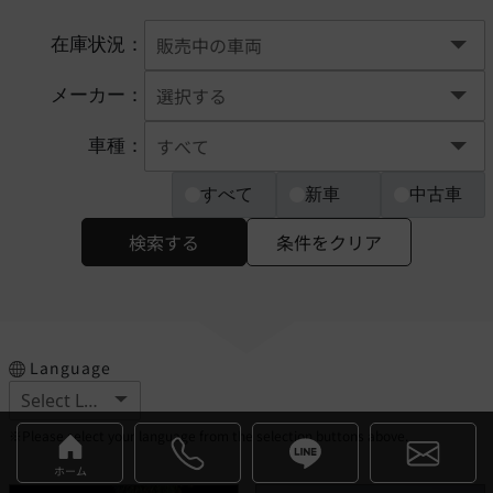
在庫状況：
メーカー：
車種：
すべて
新車
中古車
検索する
条件をクリア
Language
※Please select your language from the selection buttons above.
ホーム