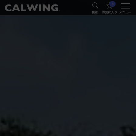
0
®
®
検索
お気に入り
メニュー