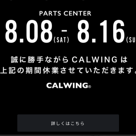
Shop Info
TEL
：
04-2991-7770
FAX
：04-2991-7760
OPEN
：火曜日 - 日曜日：10：00 - 18：00
CLOSE
：月曜日
ADDRESS
：埼玉県所沢市松郷342-6
Google Map
詳しくはこちら