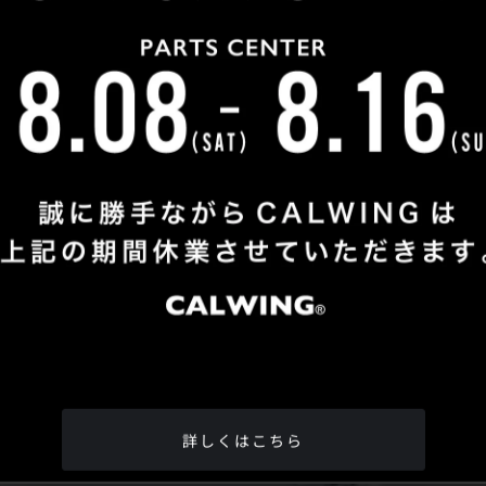
Shop Info
TEL
：
04-2991-7770
FAX
：04-2991-7760
OPEN
：火曜日 - 日曜日：10：00 - 18：00
CLOSE
：月曜日
ADDRESS
：埼玉県所沢市松郷342-6
Google Map
詳しくはこちら