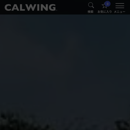
0
®
®
検索
お気に入り
メニュー