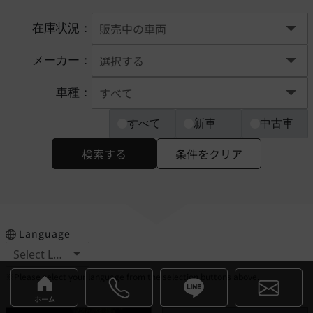
在庫状況：
メーカー：
車種：
すべて
新車
中古車
検索する
条件をクリア
Language
※Please select your language from the selection buttons above.
ホーム