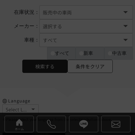
在庫状況：
メーカー：
車種：
すべて
新車
中古車
検索する
条件をクリア
Language
※Please select your language from the selection buttons above.
ホーム