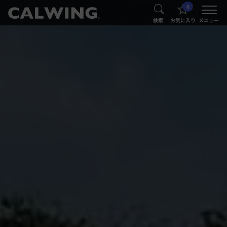
0
®
®
検索
お気に入り
メニュー