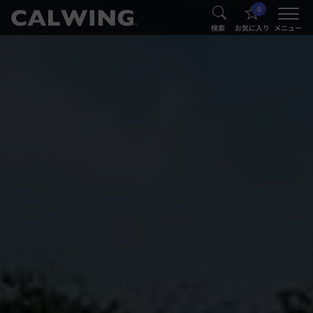
0
®
®
検索
お気に入り
メニュー