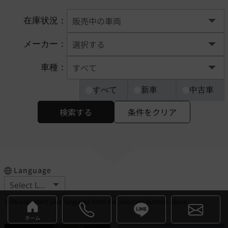
在庫状況：
メーカー：
車種：
すべて
新車
中古車
検索する
条件をクリア
Language
※Please select your language from the selection buttons above.
ホーム