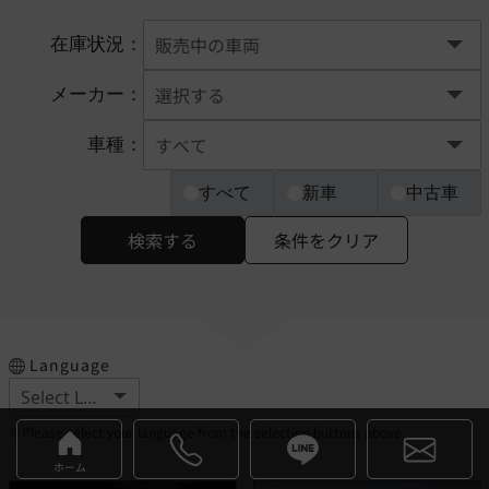
在庫状況：
メーカー：
車種：
すべて
新車
中古車
検索する
条件をクリア
Language
※Please select your language from the selection buttons above.
ホーム