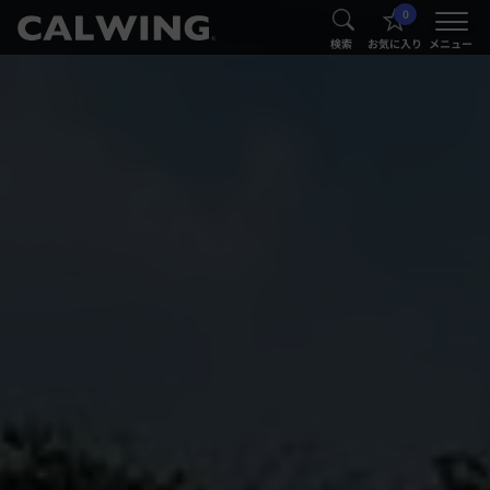
0
®
®
検索
お気に入り
メニュー