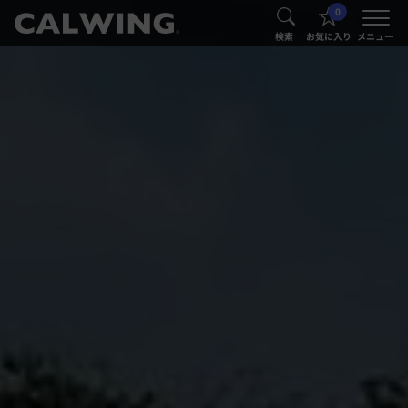
0
®
®
検索
お気に入り
メニュー