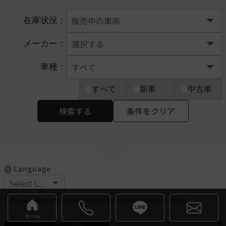
在庫状況：
メーカー：
車種：
すべて
新車
中古車
検索する
条件をクリア
Language
※Please select your language from the selection buttons above.
ホーム