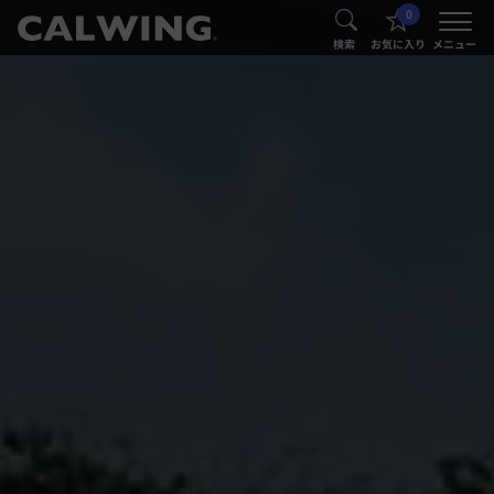
0
®
®
検索
お気に入り
メニュー