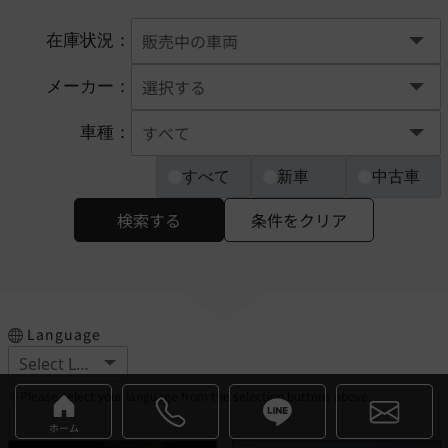
在庫状況：
メーカー：
車種：
すべて
新車
中古車
検索する
条件をクリア
Language
※Please select your language from the selection buttons above.
ホーム