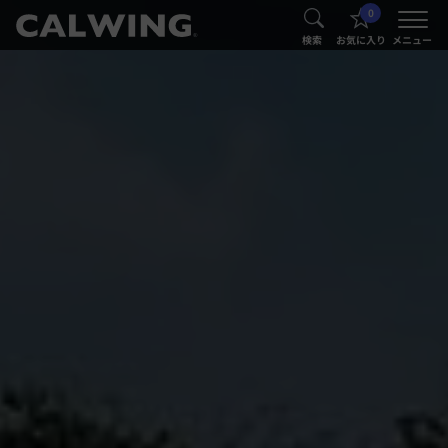
0
®
®
検索
お気に入り
メニュー