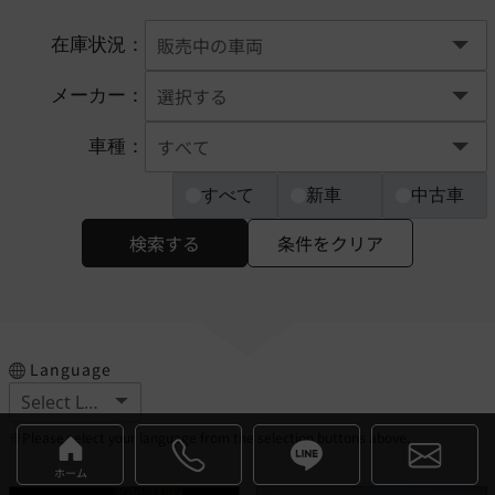
在庫状況：
メーカー：
車種：
すべて
新車
中古車
検索する
条件をクリア
Language
※Please select your language from the selection buttons above.
ホーム