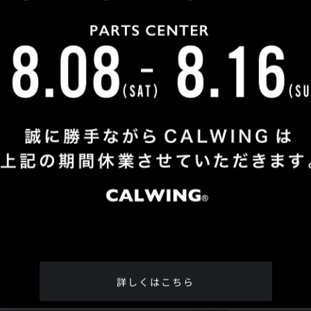
Shop Info
TEL
：
04-2991-7770
FAX
：04-2991-7760
OPEN
：火曜日 - 日曜日：10：00 - 18：00
CLOSE
：月曜日
ADDRESS
：埼玉県所沢市松郷342-6
Google Map
詳しくはこちら