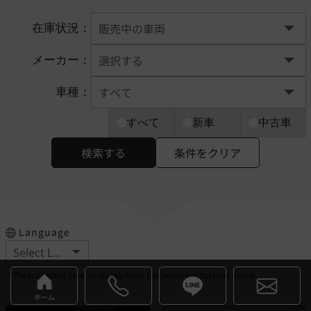
在庫状況：
メーカー：
車種：
すべて
新車
中古車
検索する
条件をクリア
Language
※Please select your language from the selection buttons above.
ホーム