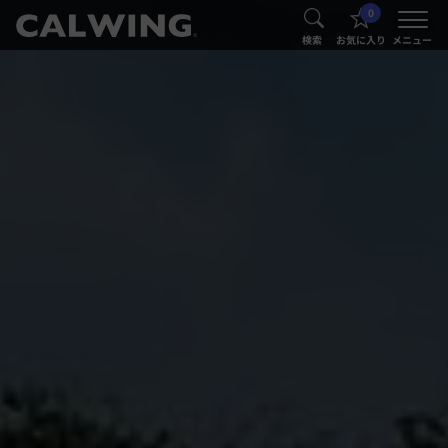
0
®
®
検索
お気に入り
メニュー