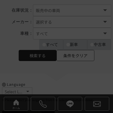
在庫状況：
メーカー：
車種：
すべて
新車
中古車
検索する
条件をクリア
Language
※Please select your language from the selection buttons above.
ホーム