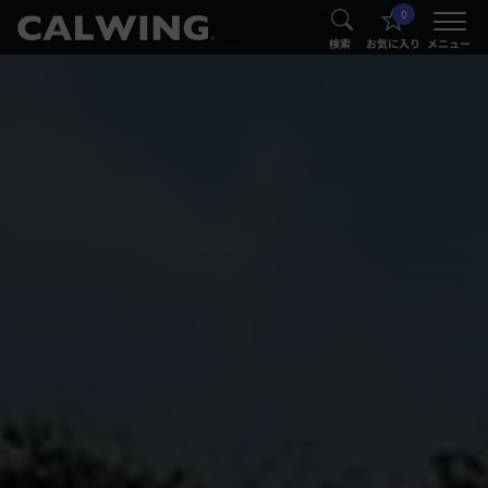
0
®
®
検索
お気に入り
メニュー