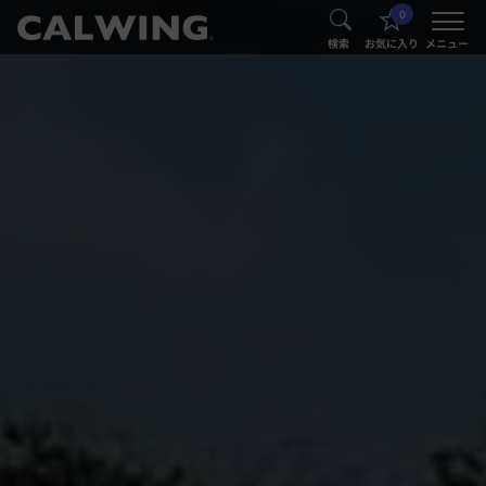
0
®
®
検索
お気に入り
メニュー