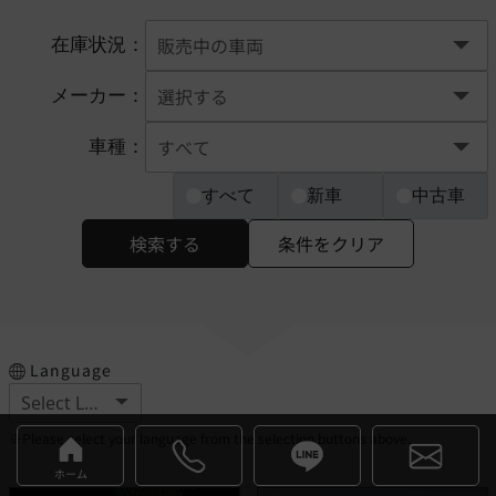
在庫状況：
メーカー：
車種：
すべて
新車
中古車
検索する
条件をクリア
Language
※Please select your language from the selection buttons above.
ホーム