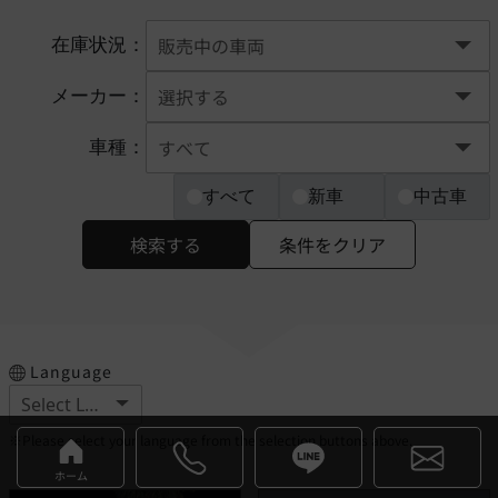
在庫状況：
メーカー：
車種：
すべて
新車
中古車
検索する
条件をクリア
Language
※Please select your language from the selection buttons above.
ホーム