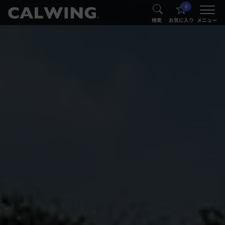
0
®
®
検索
お気に入り
メニュー