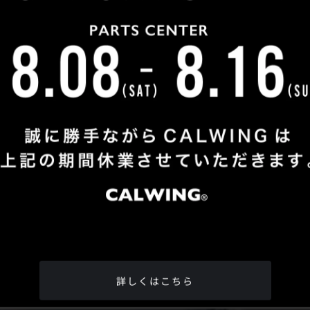
Shop Info
TEL
：
04-2991-7770
FAX
：04-2991-7760
OPEN
：火曜日 - 日曜日：10：00 - 18：00
CLOSE
：月曜日
ADDRESS
：埼玉県所沢市松郷342-6
Google Map
詳しくはこちら