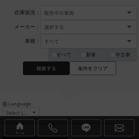
在庫状況：
メーカー：
車種：
すべて
新車
中古車
検索する
条件をクリア
Language
※Please select your language from the selection buttons above.
ホーム