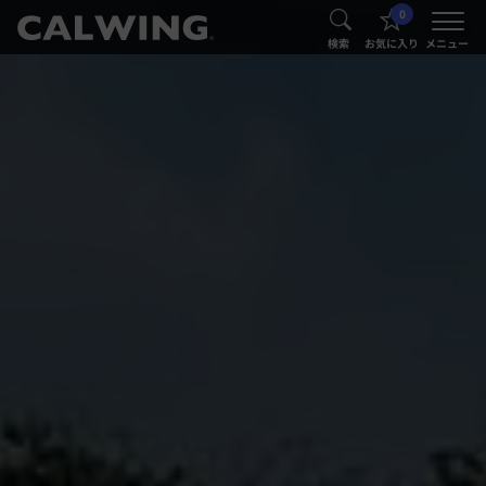
0
®
®
検索
お気に入り
メニュー