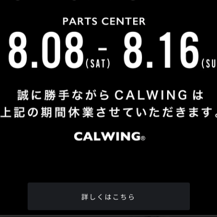
Shop Info
TEL
：
04-2991-7770
FAX
：04-2991-7760
OPEN
：火曜日 - 日曜日：10：00 - 18：00
CLOSE
：月曜日
ADDRESS
：埼玉県所沢市松郷342-6
Google Map
詳しくはこちら