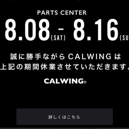
Shop Info
TEL
：
04-2991-7770
FAX
：04-2991-7760
OPEN
：火曜日 - 日曜日：10：00 - 18：00
CLOSE
：月曜日
ADDRESS
：埼玉県所沢市松郷342-6
Google Map
詳しくはこちら