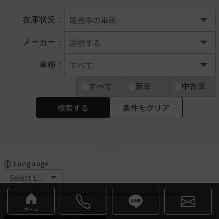
在庫状況：
メーカー：
車種：
すべて
新車
中古車
検索する
条件をクリア
Language
※Please select your language from the selection buttons above.
ホーム