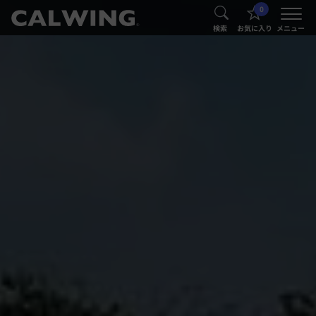
0
®
®
検索
お気に入り
メニュー