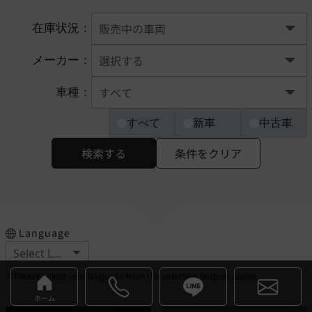
在庫状況：
メーカー：
車種：
すべて
新車
中古車
検索する
条件をクリア
Language
※Please select your language from the selection buttons above.
ホーム