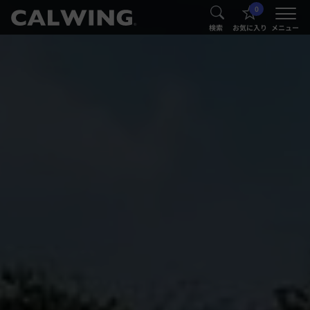
0
®
®
検索
お気に入り
メニュー