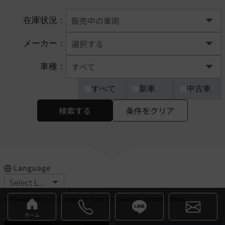
在庫状況：
メーカー：
車種：
すべて
新車
中古車
検索する
条件をクリア
Language
※Please select your language from the selection buttons above.
ホーム