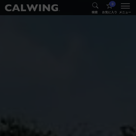
0
®
®
検索
お気に入り
メニュー