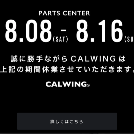
Shop Info
TEL
：
04-2991-7770
FAX
：04-2991-7760
OPEN
：火曜日 - 日曜日：10：00 - 18：00
CLOSE
：月曜日
ADDRESS
：埼玉県所沢市松郷342-6
Google Map
詳しくはこちら