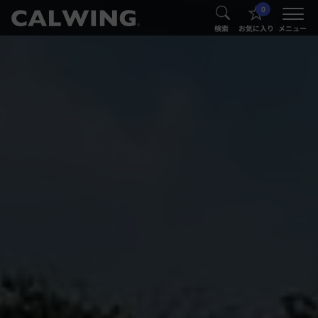
0
®
®
検索
お気に入り
メニュー