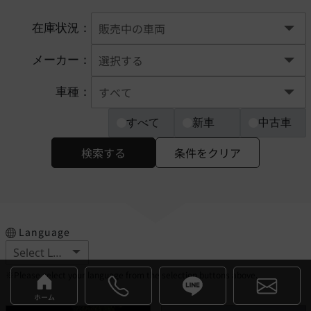
在庫状況：
メーカー：
車種：
すべて
新車
中古車
検索する
条件をクリア
Language
※Please select your language from the selection buttons above.
ホーム