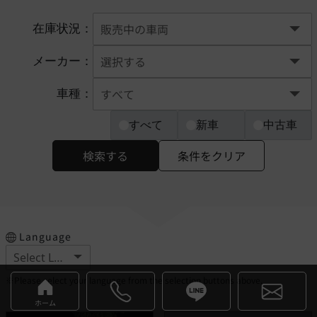
在庫状況：
メーカー：
車種：
すべて
新車
中古車
検索する
条件をクリア
Language
※Please select your language from the selection buttons above.
ホーム