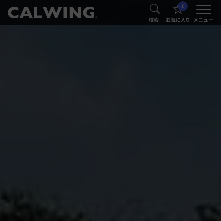
0
®
®
検索
お気に入り
メニュー