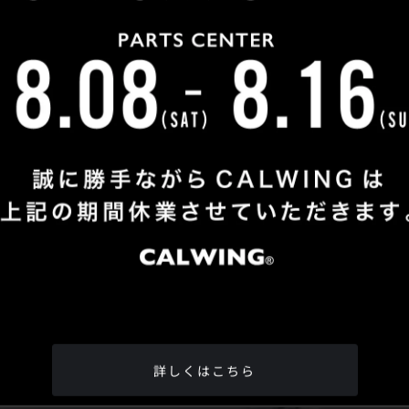
Shop Info
TEL
：
04-2991-7770
FAX
：04-2991-7760
OPEN
：火曜日 - 日曜日：10：00 - 18：00
CLOSE
：月曜日
ADDRESS
：埼玉県所沢市松郷342-6
Google Map
詳しくはこちら