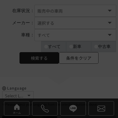
在庫状況：
メーカー：
車種：
すべて
新車
中古車
検索する
条件をクリア
Language
※Please select your language from the selection buttons above.
ホーム