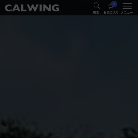
0
®
®
検索
お気に入り
メニュー