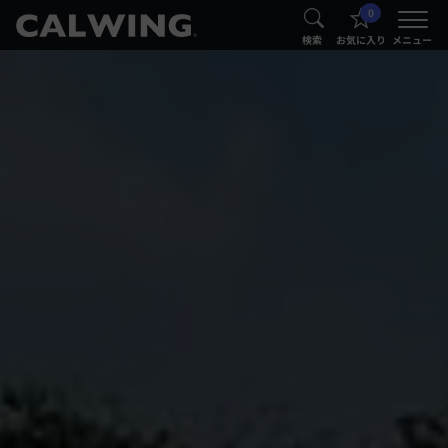
0
®
®
検索
お気に入り
メニュー