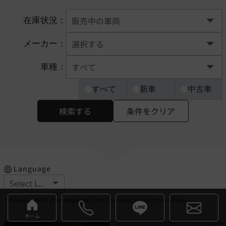
在庫状況：
メーカー：
車種：
すべて
新車
中古車
検索する
条件をクリア
Language
※Please select your language from the selection buttons above.
ホーム