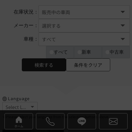
在庫状況：
メーカー：
車種：
すべて
新車
中古車
検索する
条件をクリア
Language
※Please select your language from the selection buttons above.
ホーム