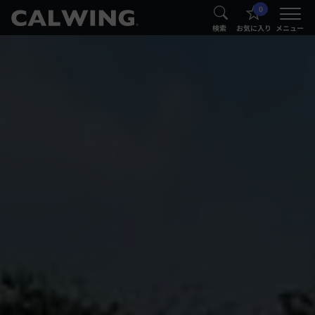
0
®
®
検索
お気に入り
メニュー