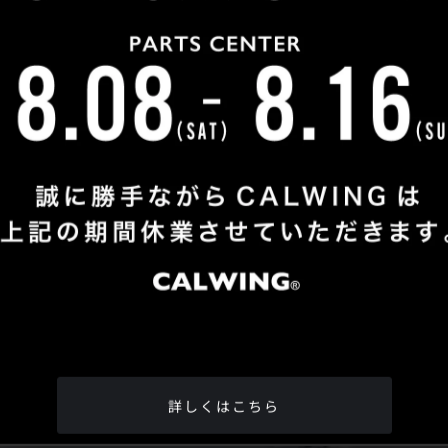
Shop Info
TEL
：
04-2991-7770
FAX
：04-2991-7760
OPEN
：火曜日 - 日曜日：10：00 - 18：00
CLOSE
：月曜日
ADDRESS
：埼玉県所沢市松郷342-6
Google Map
詳しくはこちら