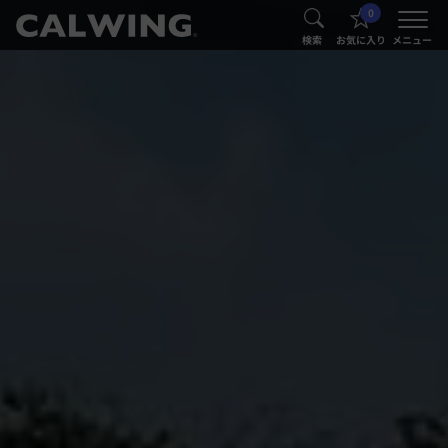
0
®
®
検索
お気に入り
メニュー