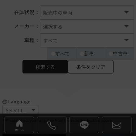
在庫状況：
メーカー：
車種：
すべて
新車
中古車
検索する
条件をクリア
Language
※Please select your language from the selection buttons above.
ホーム