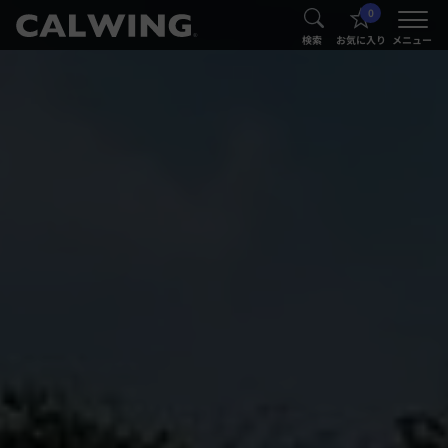
0
®
®
検索
お気に入り
メニュー