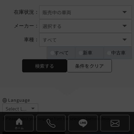
在庫状況：
メーカー：
車種：
すべて
新車
中古車
検索する
条件をクリア
Language
※Please select your language from the selection buttons above.
ホーム