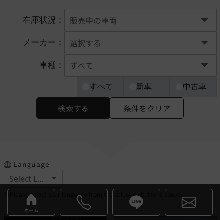
在庫状況：
メーカー：
車種：
すべて
新車
中古車
検索する
条件をクリア
Language
※Please select your language from the selection buttons above.
ホーム