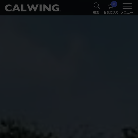
0
®
®
検索
お気に入り
メニュー