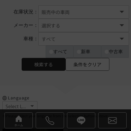
在庫状況：
メーカー：
車種：
すべて
新車
中古車
検索する
条件をクリア
Language
※Please select your language from the selection buttons above.
ホーム