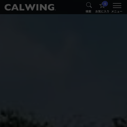
0
®
®
検索
お気に入り
メニュー