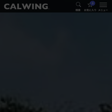
0
®
®
検索
お気に入り
メニュー