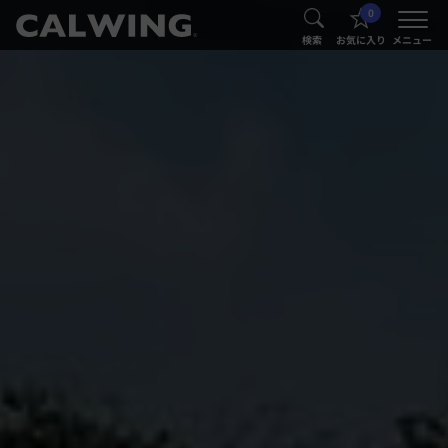
0
®
®
検索
お気に入り
メニュー