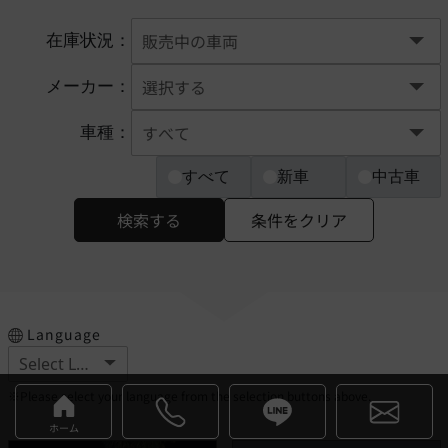
在庫状況：
メーカー：
車種：
すべて
新車
中古車
検索する
条件をクリア
Language
※Please select your language from the selection buttons above.
ホーム