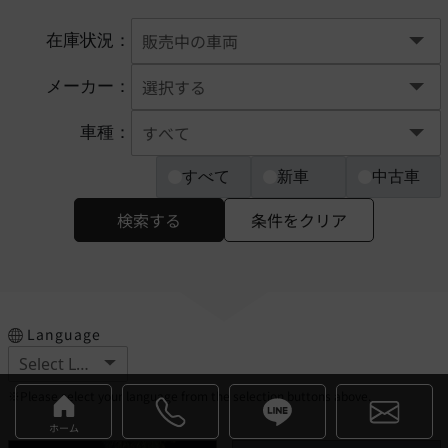
在庫状況：
メーカー：
車種：
すべて
新車
中古車
検索する
条件をクリア
Language
※Please select your language from the selection buttons above.
ホーム