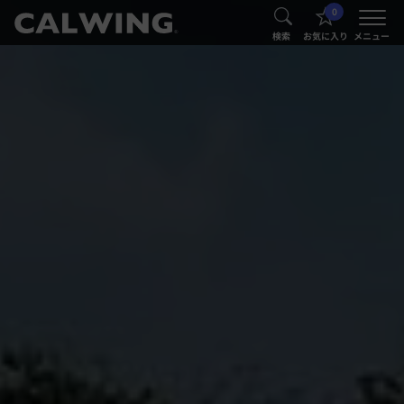
0
®
®
検索
お気に入り
メニュー