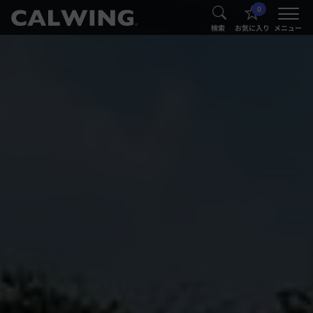
0
®
®
検索
お気に入り
メニュー