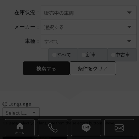
在庫状況：
メーカー：
車種：
すべて
新車
中古車
検索する
条件をクリア
Language
※Please select your language from the selection buttons above.
ホーム