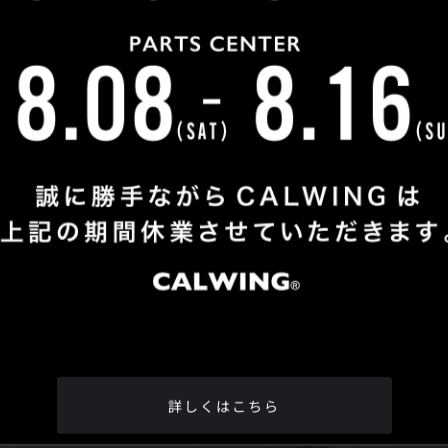
Shop Info
TEL
：
04-2991-7770
FAX
：04-2991-7760
OPEN
：火曜日 - 日曜日：10：00 - 18：00
CLOSE
：月曜日
ADDRESS
：埼玉県所沢市松郷342-6
Google Map
詳しくはこちら