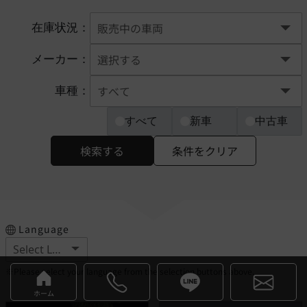
在庫状況：
メーカー：
車種：
すべて
新車
中古車
検索する
条件をクリア
Language
※Please select your language from the selection buttons above.
ホーム