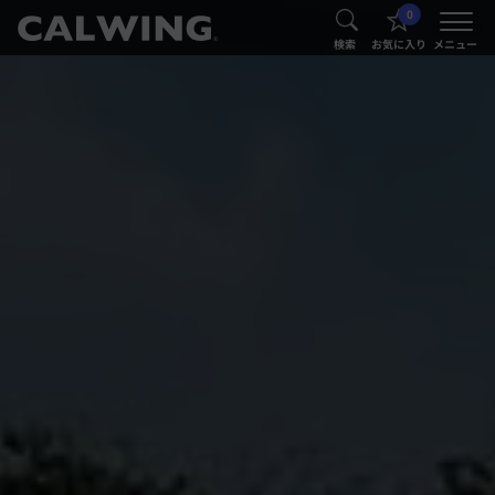
0
®
®
検索
お気に入り
メニュー