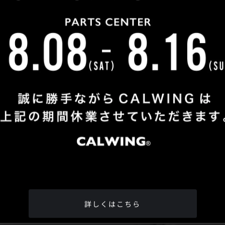
Shop Info
TEL
：
04-2991-7770
FAX
：04-2991-7760
OPEN
：火曜日 - 日曜日：10：00 - 18：00
CLOSE
：月曜日
ADDRESS
：埼玉県所沢市松郷342-6
Google Map
詳しくはこちら