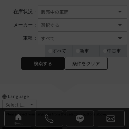
在庫状況：
メーカー：
車種：
すべて
新車
中古車
検索する
条件をクリア
Language
※Please select your language from the selection buttons above.
ホーム