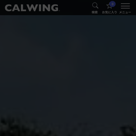
0
®
®
検索
お気に入り
メニュー