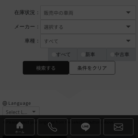
在庫状況：
メーカー：
車種：
すべて
新車
中古車
検索する
条件をクリア
Language
※Please select your language from the selection buttons above.
ホーム