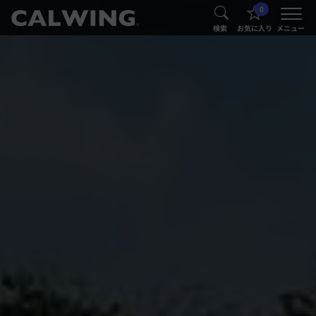
0
®
®
検索
お気に入り
メニュー