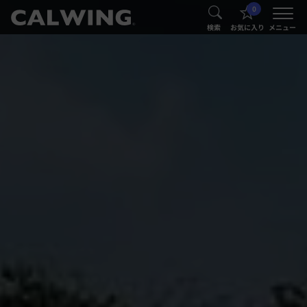
0
®
®
検索
お気に入り
メニュー