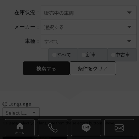
在庫状況：
メーカー：
車種：
すべて
新車
中古車
検索する
条件をクリア
Language
※Please select your language from the selection buttons above.
ホーム