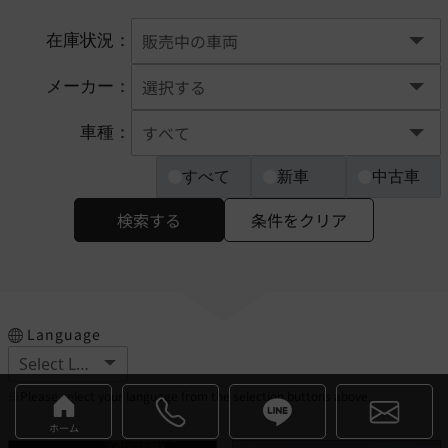
在庫状況：
メーカー：
車種：
すべて
新車
中古車
検索する
条件をクリア
Language
※Please select your language from the selection buttons above.
ホーム