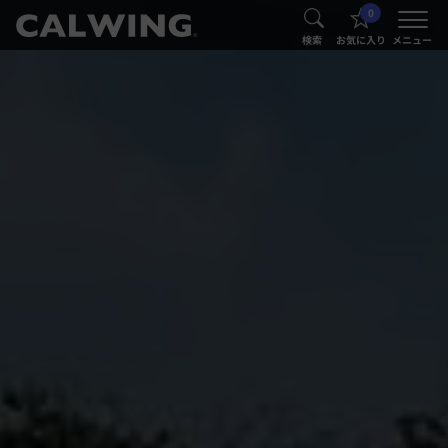
0
®
®
検索
お気に入り
メニュー