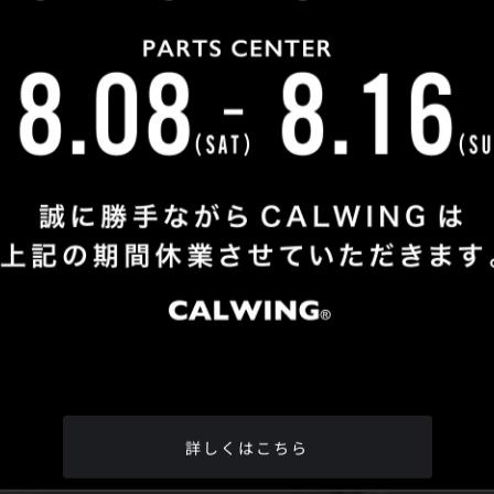
Shop Info
TEL
：
04-2991-7770
FAX
：04-2991-7760
OPEN
：火曜日 - 日曜日：10：00 - 18：00
CLOSE
：月曜日
ADDRESS
：埼玉県所沢市松郷342-6
Google Map
詳しくはこちら