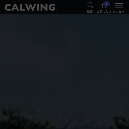
0
®
®
検索
お気に入り
メニュー