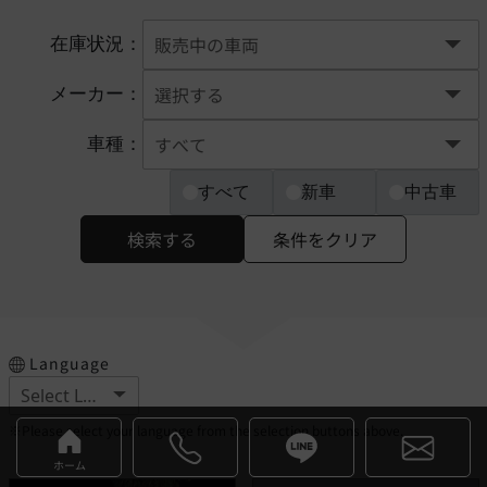
在庫状況：
メーカー：
車種：
すべて
新車
中古車
検索する
条件をクリア
Language
※Please select your language from the selection buttons above.
ホーム