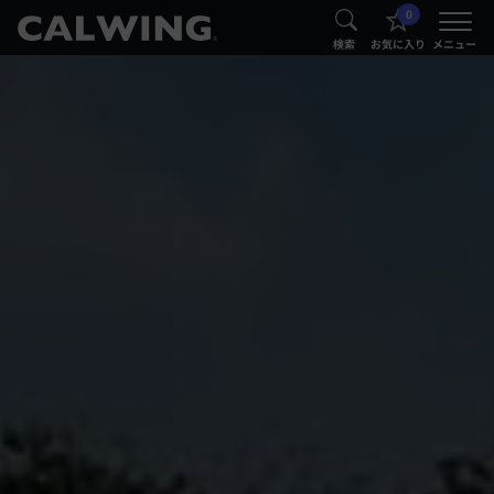
0
®
®
検索
お気に入り
メニュー